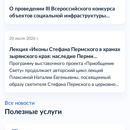
О проведении III Всероссийского конкурса
объектов социальной инфраструктуры
«МАРТ» в 2026 году
20 июля 2026 г.
Лекция «Иконы Стефана Пермского в храмах
зырянского края: наследие Перми
Вычегодской
Программу выставочного проекта «Приобщение
Свету» продолжает авторский цикл лекций
Плаксиной Наталии Евгеньевны, посвященный
образу святителя Стефана Пермского в церковном
искусстве на землях бывшей Перми Вычегодской.
Все новости
Полезные услуги