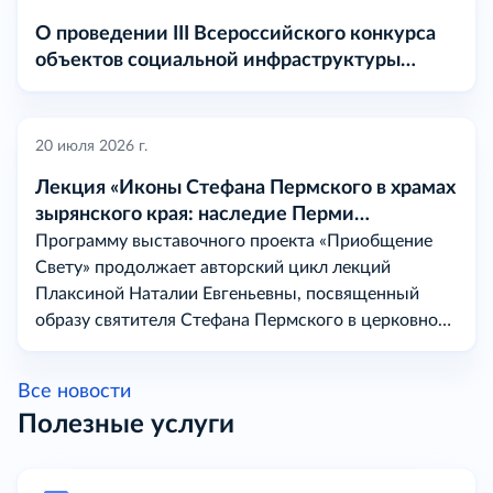
О проведении III Всероссийского конкурса
объектов социальной инфраструктуры
«МАРТ» в 2026 году
20 июля 2026 г.
Лекция «Иконы Стефана Пермского в храмах
зырянского края: наследие Перми
Вычегодской
Программу выставочного проекта «Приобщение
Свету» продолжает авторский цикл лекций
Плаксиной Наталии Евгеньевны, посвященный
образу святителя Стефана Пермского в церковном
искусстве на землях бывшей Перми Вычегодской.
Все новости
Полезные услуги