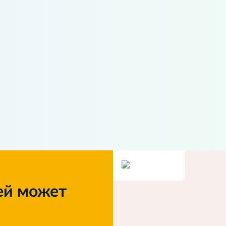
ей может