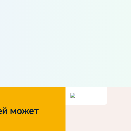
ей может