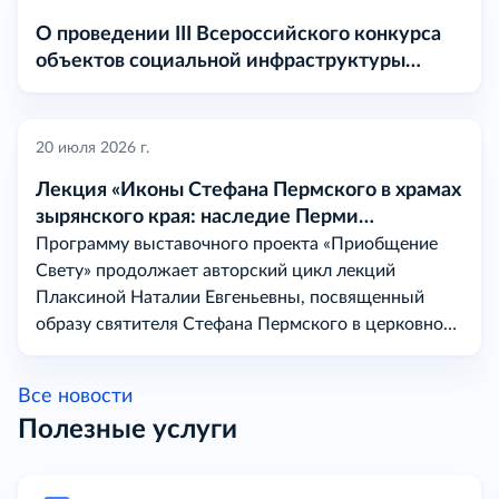
О проведении III Всероссийского конкурса
объектов социальной инфраструктуры
«МАРТ» в 2026 году
20 июля 2026 г.
Лекция «Иконы Стефана Пермского в храмах
зырянского края: наследие Перми
Вычегодской
Программу выставочного проекта «Приобщение
Свету» продолжает авторский цикл лекций
Плаксиной Наталии Евгеньевны, посвященный
образу святителя Стефана Пермского в церковном
искусстве на землях бывшей Перми Вычегодской.
Все новости
Полезные услуги