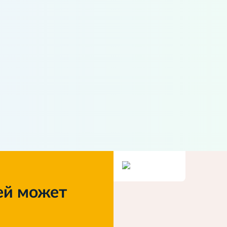
ей может