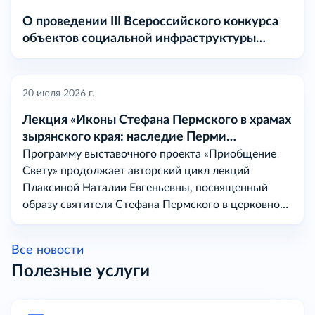
О проведении III Всероссийского конкурса
объектов социальной инфраструктуры
«МАРТ» в 2026 году
20 июля 2026 г.
Лекция «Иконы Стефана Пермского в храмах
зырянского края: наследие Перми
Вычегодской
Программу выставочного проекта «Приобщение
Свету» продолжает авторский цикл лекций
Плаксиной Наталии Евгеньевны, посвященный
образу святителя Стефана Пермского в церковном
искусстве на землях бывшей Перми Вычегодской.
Все новости
Полезные услуги